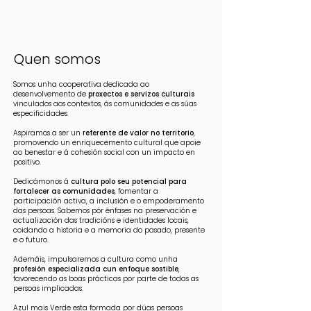
Quen somos
Somos unha cooperativa dedicada ao
desenvolvemento de
proxectos e servizos culturais
vinculados aos contextos, ás comunidades e as súas
especificidades.
Aspiramos a ser un
referente de valor no territorio
,
promovendo un enriquecemento cultural que apoie
ao benestar e á cohesión social con un impacto en
positivo.
Dedicámonos á
cultura polo seu potencial para
fortalecer as comunidades
, fomentar a
participación activa, a inclusión e o empoderamento
das persoas. Sabemos pór énfases na preservación e
actualización das tradicións e identidades locais,
coidando a historia e a memoria do pasado, presente
e o futuro.
Ademáis, impulsaremos a cultura como unha
profesión especializada cun enfoque sostible
,
favorecendo as boas prácticas por parte de todas as
persoas implicadas.
Azul mais Verde esta formada por dúas persoas