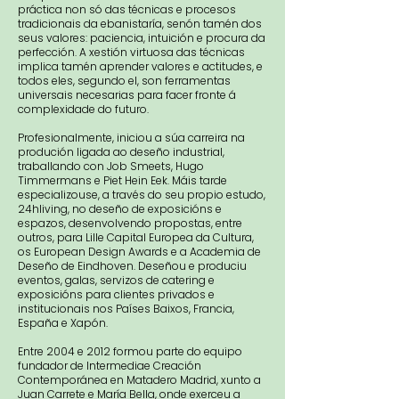
práctica non só das técnicas e procesos
tradicionais da ebanistaría, senón tamén dos
seus valores: paciencia, intuición e procura da
perfección. A xestión virtuosa das técnicas
implica tamén aprender valores e actitudes, e
todos eles, segundo el, son ferramentas
universais necesarias para facer fronte á
complexidade do futuro.
Profesionalmente, iniciou a súa carreira na
produción ligada ao deseño industrial,
traballando con Job Smeets, Hugo
Timmermans e Piet Hein Eek. Máis tarde
especializouse, a través do seu propio estudo,
24hliving, no deseño de exposicións e
espazos, desenvolvendo propostas, entre
outros, para Lille Capital Europea da Cultura,
os European Design Awards e a Academia de
Deseño de Eindhoven. Deseñou e produciu
eventos, galas, servizos de catering e
exposicións para clientes privados e
institucionais nos Países Baixos, Francia,
España e Xapón.
Entre 2004 e 2012 formou parte do equipo
fundador de Intermediae Creación
Contemporánea en Matadero Madrid, xunto a
Juan Carrete e María Bella, onde exerceu a