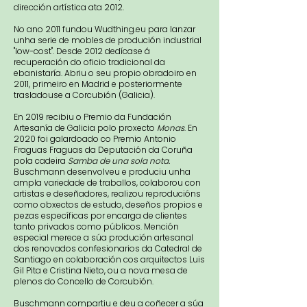
dirección artística ata 2012.
No ano 2011 fundou Wudthing.eu para lanzar
unha serie de mobles de produción industrial
"low-cost". Desde 2012 dedícase á
recuperación do oficio tradicional da
ebanistaría. Abriu o seu propio obradoiro en
2011, primeiro en Madrid e posteriormente
trasladouse a Corcubión (Galicia).
En 2019 recibiu o Premio da Fundación
Artesanía de Galicia polo proxecto
Monas
. En
2020 foi galardoado co Premio Antonio
Fraguas Fraguas da Deputación da Coruña
pola cadeira
Samba de una sola nota.
Buschmann desenvolveu e produciu unha
ampla variedade de traballos, colaborou con
artistas e deseñadores, realizou reproducións
como obxectos de estudo, deseños propios e
pezas específicas por encarga de clientes
tanto privados como públicos. Mención
especial merece a súa produción artesanal
dos renovados confesionarios da Catedral de
Santiago en colaboración cos arquitectos Luis
Gil Pita e Cristina Nieto, ou a nova mesa de
plenos do Concello de Corcubión.
Buschmann compartiu e deu a coñecer a súa