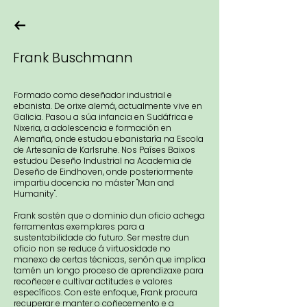
Frank Buschmann
Formado como deseñador industrial e
ebanista. De orixe alemá, actualmente vive en
Galicia. Pasou a súa infancia en Sudáfrica e
Nixeria, a adolescencia e formación en
Alemaña, onde estudou ebanistaría na Escola
de Artesanía de Karlsruhe. Nos Países Baixos
estudou Deseño Industrial na Academia de
Deseño de Eindhoven, onde posteriormente
impartiu docencia no máster "Man and
Humanity".
Frank sostén que o dominio dun oficio achega
ferramentas exemplares para a
sustentabilidade do futuro. Ser mestre dun
oficio non se reduce á virtuosidade no
manexo de certas técnicas, senón que implica
tamén un longo proceso de aprendizaxe para
recoñecer e cultivar actitudes e valores
específicos. Con este enfoque, Frank procura
recuperar e manter o coñecemento e a