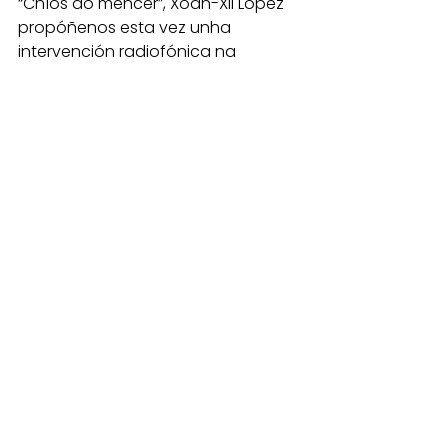
“Chíos ao mencer”, Xoan-Xil López 
propóñenos esta vez unha 
intervención radiofónica na 
emisión diaria de Radio Neria, 
acción que dará comezo 
coincidindo coa celebración 
mundial do coro do amanecer. 
A través da 
canle do Rego dos 
Sapos
 e dentro dos seus 
programas especiais, comezando 
o domingo 5 de maio e ata ás 7.30 
am sintoniza a frecuencia 107.8 e 
comparte a experiencia.
En Radio Neria 
http://radioneria.blogspot.com/