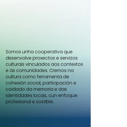
Somos unha cooperativa que
desenvolve proxectos e servizos
culturais vinculados aos contextos
e ás comunidades. Cremos na
cultura como ferramenta de
cohesión social, participación e
coidado da memoria e das
identidades locais, cun enfoque
profesional e sostible.